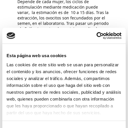
Depende de cada mujer, los ciclos de
estimulación mediante medicación puede
variar, la estimación es de 10 a 15 días. Tras la
extracción, los ovocitos son fecundados por el
semen, en el laboratorio. Tras pasar un periodo
de 5 días (aproximadamente), se realiza la
transferencia de embriones a la mujer, es una
técnica sencilla, tras la cual se debe esperar
durante 10 días aproximadamente para conocer
si hay embarazo.
Medicación que se utiliza durante le
Esta página web usa cookies
tratamiento FIV
Las cookies de este sitio web se usan para personalizar
La medicación utilizada durante el ciclo es
el contenido y los anuncios, ofrecer funciones de redes
medicación hormonal, consiste en
sociales y analizar el tráfico. Además, compartimos
Gonadotropinas, análogos de la GnRH,
información sobre el uso que haga del sitio web con
progesterona y estrógeno.
nuestros partners de redes sociales, publicidad y análisis
La dosis que se debe administrar la decide el
ginecólogo tras tener en cuenta varios factores.
web, quienes pueden combinarla con otra información
También pude ocurrir que varíe la dosis una vez
que les haya proporcionado o que hayan recopilado a
haya comenzado el ciclo, todo dependerá de los
partir del uso que haya hecho de sus servicios.
resultados que se observen, tras la ecografía de
control, del crecimiento folicular.
Frecuentemente la mujer se auto-administra