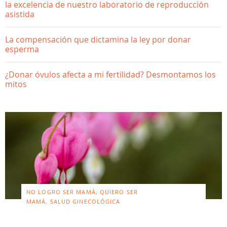
la excelencia de nuestro laboratorio de reproducción
asistida
La compensación que dictamina la ley por donar
esperma
¿Donar óvulos afecta a mi fertilidad? Desmontamos los
mitos
NO LOGRO SER MAMÁ, QUIERO SER
MAMÁ, SALUD GINECOLÓGICA