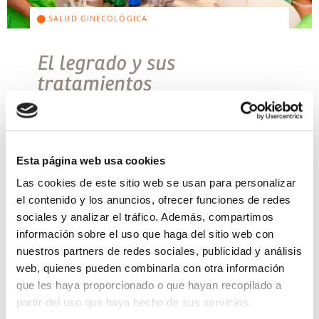
SALUD GINECOLÓGICA
El legrado y sus
tratamientos
De manera habitual nos es más familiar asociar el
legrado con la interrupción de un embarazo bien
sea por causa natural o bien por interrupción
voluntaria. En este caso la […]
Esta página web usa cookies
Leer más >
Las cookies de este sitio web se usan para personalizar
el contenido y los anuncios, ofrecer funciones de redes
sociales y analizar el tráfico. Además, compartimos
información sobre el uso que haga del sitio web con
nuestros partners de redes sociales, publicidad y análisis
web, quienes pueden combinarla con otra información
que les haya proporcionado o que hayan recopilado a
partir del uso que haya hecho de sus servicios.