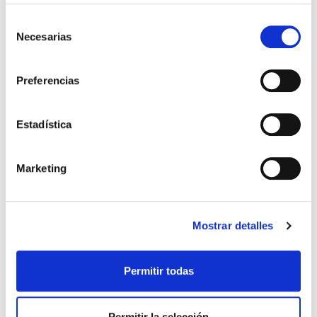
Selección
Necesarias
de
consentimiento
Preferencias
Estadística
QUIERO SER MAMÁ
Marketing
¿Puedo quedarme
embarazada tras un
aborto?
Mostrar detalles
Si se ha tenido un aborto, una de las preguntas
más frecuentes es si se puede quedar
Permitir todas
embarazada y, sobre todo, cuánto tiempo hay que
esperar para volver a intentarlo. […]
Permitir la selección