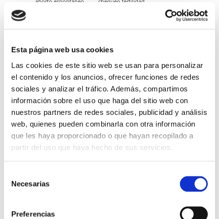
aborto espontáneo
chequeo fertilidad
embarazo
fertilidad
Esta página web usa cookies
Las cookies de este sitio web se usan para personalizar
el contenido y los anuncios, ofrecer funciones de redes
sociales y analizar el tráfico. Además, compartimos
4 Comments
información sobre el uso que haga del sitio web con
nuestros partners de redes sociales, publicidad y análisis
web, quienes pueden combinarla con otra información
Rosana
que les haya proporcionado o que hayan recopilado a
tuve un aborto y no me cuido
porque no quedo embarazada
partir del uso que haya hecho de sus servicios.
AT 3:18 AM
RESPONDER
Selección
Necesarias
de
consentimiento
Accuna - Empieza una nueva
vida
Preferencias