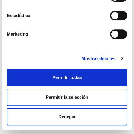
Estimada Rosana,
Desde este medio nos
resulta imposible hacer una
Estadística
valoración de su caso. Le
recomendamos que acuda
a su medico de confianza
Marketing
para una exploración y una
correcta resolución de sus
dudas. Un cordial saludo
AT 8:49 AM
RESPONDER
Mostrar detalles
Permitir todas
Rosa
después de provocar yo un
aborto .. me puedo quedar otra
Permitir la selección
vez embarazada..?
AT 10:30 PM
RESPONDER
Denegar