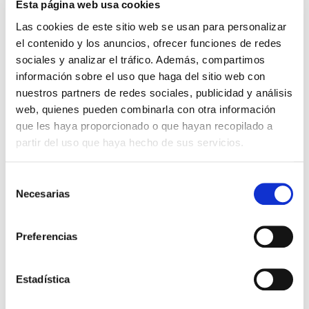
Esta página web usa cookies
en la fertilidad
Las cookies de este sitio web se usan para personalizar
el contenido y los anuncios, ofrecer funciones de redes
En la actualidad, las personas retrasan la creación
de una familia por diversos motivos personales:
sociales y analizar el tráfico. Además, compartimos
Con el fin de afianzar la vida laboral Por no
información sobre el uso que haga del sitio web con
encontrar la pareja adecuada Plantearse […]
nuestros partners de redes sociales, publicidad y análisis
web, quienes pueden combinarla con otra información
Leer más >
que les haya proporcionado o que hayan recopilado a
partir del uso que haya hecho de sus servicios.
Selección
Necesarias
de
consentimiento
Preferencias
Estadística