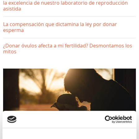
la excelencia de nuestro laboratorio de reproducción
asistida
La compensación que dictamina la ley por donar
esperma
¿Donar óvulos afecta a mi fertilidad? Desmontamos los
mitos
FERTILIDAD MASCULINA
Edad del padre y su efecto