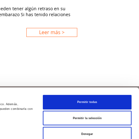
pueden tener algún retraso en su
 embarazo Si has tenido relaciones
Leer más >
Permitir todas
Política de privacidad
fico. Además,
s pueden combinarla con
Aviso legal
Política de cookies
Permitir la selección
Nº de Registro de Establecimiento Sanitario: 8607
Denegar