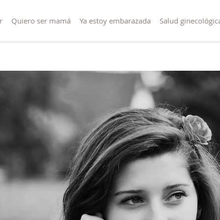
r
Quiero ser mamá
Ya estoy embarazada
Salud ginecológic