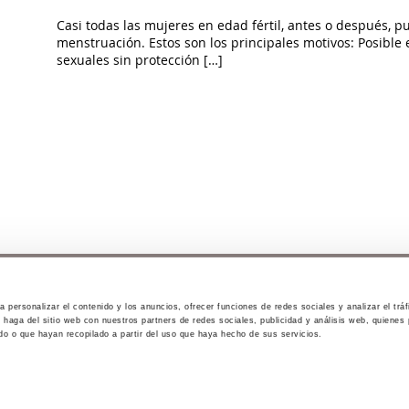
Casi todas las mujeres en edad fértil, antes o después, 
menstruación. Estos son los principales motivos: Posible
sexuales sin protección […]
 personalizar el contenido y los anuncios, ofrecer funciones de redes sociales y analizar el trá
Avda. Pintor Xavier Soler, 18 (Rotonda Jesuitas)
haga del sitio web con nuestros partners de redes sociales, publicidad y análisis web, quiene
03015 Alicante
do o que hayan recopilado a partir del uso que haya hecho de sus servicios.
965126690
673665345