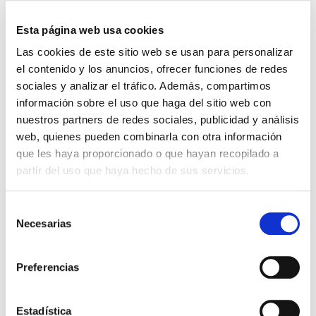
fertilidad?
Esta página web usa cookies
Antes de contestar a esta pregunta que ha
Las cookies de este sitio web se usan para personalizar
suscitado tanta controversia y debate durante
el contenido y los anuncios, ofrecer funciones de redes
tantos años, dejaremos claros ciertos conceptos.
sociales y analizar el tráfico. Además, compartimos
FERTILIDAD Se denomina fertilidad a la capacidad
de concebir o […]
información sobre el uso que haga del sitio web con
nuestros partners de redes sociales, publicidad y análisis
Leer más >
web, quienes pueden combinarla con otra información
que les haya proporcionado o que hayan recopilado a
partir del uso que haya hecho de sus servicios.
Selección
Necesarias
de
consentimiento
Preferencias
Estadística