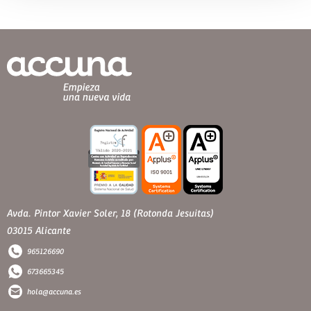
Avda. Pintor Xavier Soler, 18 (Rotonda Jesuitas)
03015 Alicante
965126690
673665345
hola@accuna.es