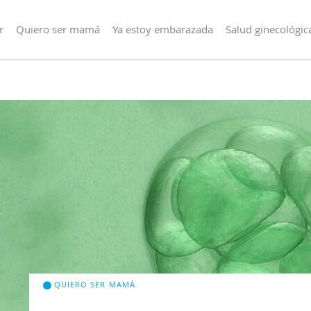
r
Quiero ser mamá
Ya estoy embarazada
Salud ginecológic
QUIERO SER MAMÁ