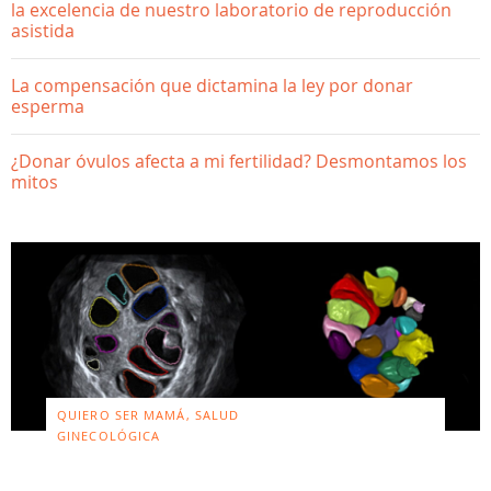
la excelencia de nuestro laboratorio de reproducción
asistida
La compensación que dictamina la ley por donar
esperma
¿Donar óvulos afecta a mi fertilidad? Desmontamos los
mitos
QUIERO SER MAMÁ, SALUD
GINECOLÓGICA