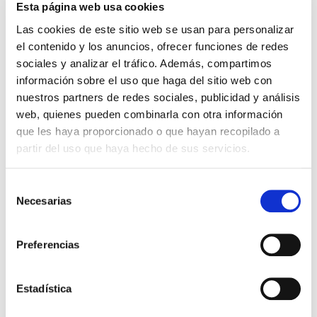
Esta página web usa cookies
Las cookies de este sitio web se usan para personalizar
el contenido y los anuncios, ofrecer funciones de redes
sociales y analizar el tráfico. Además, compartimos
información sobre el uso que haga del sitio web con
nuestros partners de redes sociales, publicidad y análisis
web, quienes pueden combinarla con otra información
QUIERO SER MAMÁ
que les haya proporcionado o que hayan recopilado a
partir del uso que haya hecho de sus servicios.
¿Cómo saber el momento
óptimo para mantener
Selección
relaciones?
Necesarias
de
consentimiento
Las mujeres, por lo general, tienen ciclos de 28
Preferencias
días y la ovulación coincide aproximadamente con
el día 14 del ciclo. Es precisamente en ese
momento cuando el ginecólogo podrá […]
Estadística
Leer más >