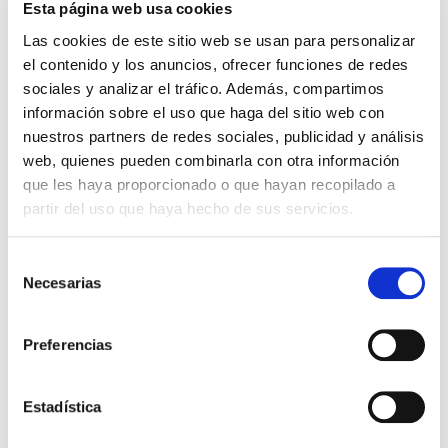
Esta página web usa cookies
contras
Las cookies de este sitio web se usan para personalizar
el contenido y los anuncios, ofrecer funciones de redes
¿Qué es la copa menstrual? La copa menstrual es
un recipiente que sirve para recoger el sangrado
sociales y analizar el tráfico. Además, compartimos
de la menstruación desde el interior de la vagina.
información sobre el uso que haga del sitio web con
Está fabricada con silicona […]
nuestros partners de redes sociales, publicidad y análisis
web, quienes pueden combinarla con otra información
Leer más >
que les haya proporcionado o que hayan recopilado a
partir del uso que haya hecho de sus servicios.
Selección
Necesarias
de
consentimiento
Preferencias
Estadística
SALUD GINECOLÓGICA