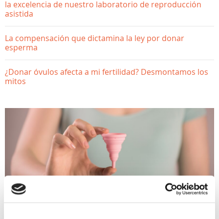
la excelencia de nuestro laboratorio de reproducción
asistida
La compensación que dictamina la ley por donar
esperma
¿Donar óvulos afecta a mi fertilidad? Desmontamos los
mitos
SALUD GINECOLÓGICA
La copa menstrual, pros y