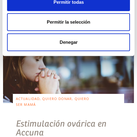
Permitir todas
lugar a una gran dificultad para concebir. […]
Leer más >
Permitir la selección
Denegar
ACTUALIDAD, QUIERO DONAR, QUIERO
SER MAMÁ
Estimulación ovárica en
Accuna