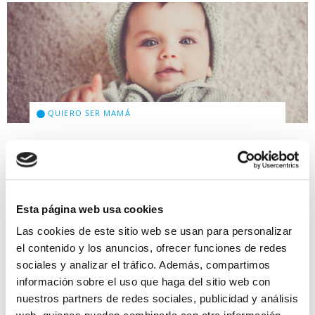
QUIERO SER MAMÁ
Diagnóstico prenatal
genético
Se denomina diagnóstico prenatal genético a
Esta página web usa cookies
aquellos estudios cuyo objetivo es la detección de
Las cookies de este sitio web se usan para personalizar
anomalías genéticas o cromosómicas antes del
el contenido y los anuncios, ofrecer funciones de redes
nacimiento, es decir, durante la vida fetal. Está
indicado en casos en […]
sociales y analizar el tráfico. Además, compartimos
información sobre el uso que haga del sitio web con
Leer más >
nuestros partners de redes sociales, publicidad y análisis