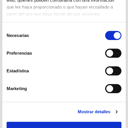
web, quienes pueden combinarla con otra información
que les haya proporcionado o que hayan recopilado a
partir del uso que haya hecho de sus servicios.
Selección
Necesarias
de
consentimiento
Preferencias
ACTUALIDAD, SALUD GINECOLÓGICA
Estadística
Facilitar el diagnóstico de
Marketing
la endometriosis con un
análisis de sangre
Mostrar detalles
La endometriosis es una enfermedad que provoca
el crecimiento de tejido uterino fuera del propio
útero provocando un gran dolor y molestia, dando