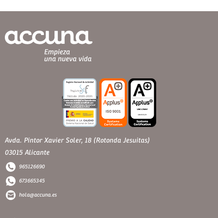
Avda. Pintor Xavier Soler, 18 (Rotonda Jesuitas)
03015 Alicante
965126690
673665345
hola@accuna.es