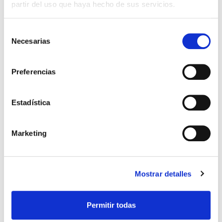
SALUD GINECOLÓGICA
partir del uso que haya hecho de sus servicios.
Selección
La reconstrucción del
Necesarias
de
himen: Himenoplastia
consentimiento
¿Qué es el himen? El himen es una membrana que
Preferencias
se encuentra en la entrada del canal vaginal. Una
membrana delgada y frágil de tejido incompleto
que rodea o cubre […]
Estadística
Leer más >
Marketing
Mostrar detalles
Permitir todas