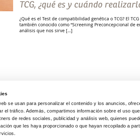
TCG, ¿qué es y cuándo realizarl
¿Qué es el Test de compatibilidad genética o TCG? El TCG 
también conocido como “Screening Preconcepcional de e
análisis que nos sirve […]
ies
web se usan para personalizar el contenido y los anuncios, ofrec
ar el tráfico. Además, compartimos información sobre el uso que
Avda. Pintor Xavier Soler, 18 (Rotonda Jesuitas)
tners de redes sociales, publicidad y análisis web, quienes pue
03015 Alicante
ación que les haya proporcionado o que hayan recopilado a parti
vicios.
965126690