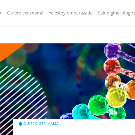
r
Quiero ser mamá
Ya estoy embarazada
Salud ginecológic
QUIERO SER MAMÁ