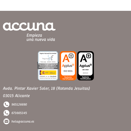
Avda. Pintor Xavier Soler, 18 (Rotonda Jesuitas)
03015 Alicante
965126690
673665345
hola@accuna.es