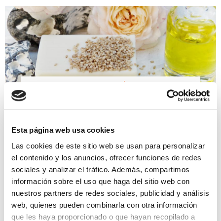
ACTUALIDAD, QUIERO SER MAMÁ
Patología endocrina y
fertilidad
Esta página web usa cookies
Las cookies de este sitio web se usan para personalizar
Los disruptores endocrinos: La organización
el contenido y los anuncios, ofrecer funciones de redes
mundial de la salud definió los disruptores
sociales y analizar el tráfico. Además, compartimos
endocrinos como “sustancias o mezclas de
sustancias que alteran la función del sistema
información sobre el uso que haga del sitio web con
endocrino, y en consecuencia , […]
nuestros partners de redes sociales, publicidad y análisis
web, quienes pueden combinarla con otra información
Leer más >
que les haya proporcionado o que hayan recopilado a