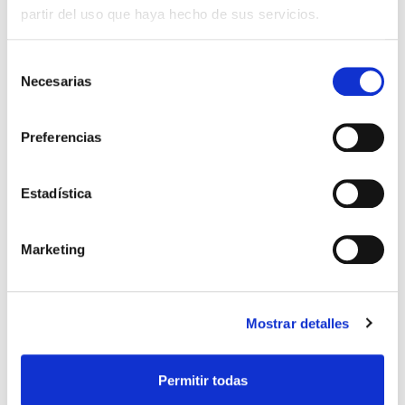
partir del uso que haya hecho de sus servicios.
Selección
Necesarias
de
consentimiento
Preferencias
Estadística
ACTUALIDAD, SALUD GINECOLÓGICA
Marketing
¿Qué es el DIU y cuáles son
sus ventajas?
Mostrar detalles
Los DIU ( dispositivo intrauterino), son dispositivos
de pequeño tamaño que se utilizan
como anticonceptivo. Es uno de los métodos
Permitir todas
contraceptivos más utilizados a nivel mundial.