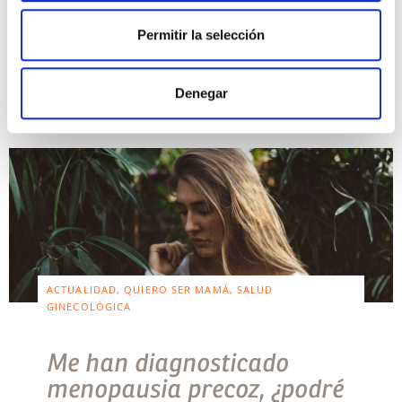
Tiene , entre otras, la […]
Permitir la selección
Leer más >
Denegar
ACTUALIDAD, QUIERO SER MAMÁ, SALUD
GINECOLÓGICA
Me han diagnosticado
menopausia precoz, ¿podré