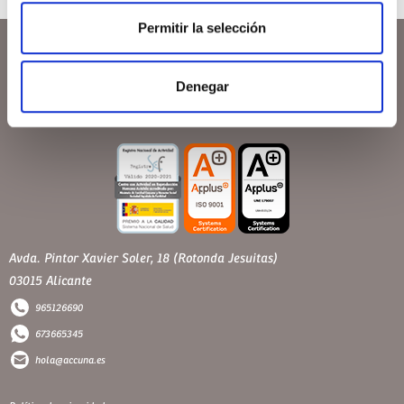
Permitir la selección
Denegar
Avda. Pintor Xavier Soler, 18 (Rotonda Jesuitas)
03015 Alicante
965126690
673665345
hola@accuna.es