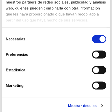
nuestros partners de redes sociales, publicidad y análisis
web, quienes pueden combinarla con otra información
que les haya proporcionado o que hayan recopilado a
QUIERO SER MAMÁ
partir del uso que haya hecho de sus servicios.
Receptividad uterina: ¿Qué
Selección
es? ¿Cómo ayuda a
Necesarias
de
conseguir el embarazo?
consentimiento
¿Cómo mejorarla?
Preferencias
El endometrio es la capa más interna del útero y la
que durante cada ciclo menstrual se prepara para
Estadística
aceptar y acoger al embrión. Si no se produce el
embarazo, […]
Marketing
Leer más >
Mostrar detalles