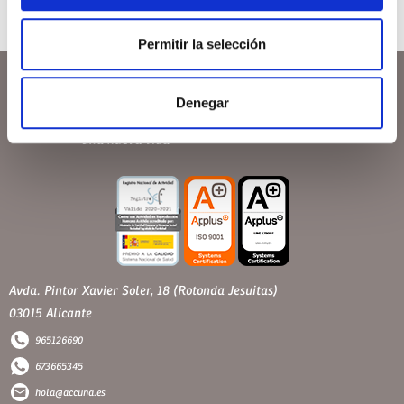
Permitir la selección
Denegar
Avda. Pintor Xavier Soler, 18 (Rotonda Jesuitas)
03015 Alicante
965126690
673665345
hola@accuna.es