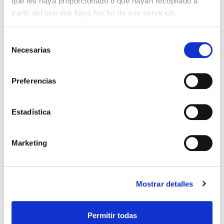
que les haya proporcionado o que hayan recopilado a
partir del uso que haya hecho de sus servicios.
Selección
QUIERO SER MAMÁ
Necesarias
de
consentimiento
Infografía sobre fertilidad y
Preferencias
reproducción asistida
Cuando cualquier persona se acerca al mundo de
Estadística
la fertilidad y de la reproducción asistida se siente
abrumada por la cantidad de información.
Especialmente las personas que tienen que hacer
Marketing
[…]
Leer más >
Mostrar detalles
Permitir todas