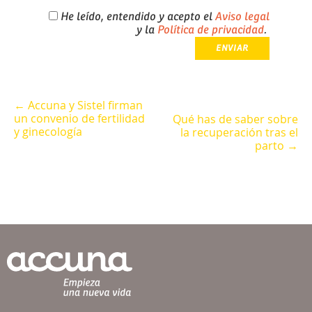
He leído, entendido y acepto el
Aviso legal
y la
Política de privacidad
.
← Accuna y Sistel firman
un convenio de fertilidad
Qué has de saber sobre
y ginecología
la recuperación tras el
parto →