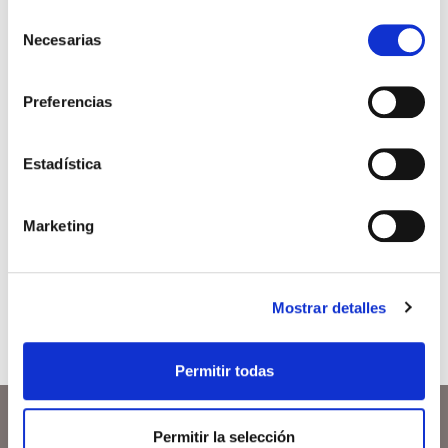
alternativa para parejas de
Selección
Necesarias
de
mujeres
consentimiento
Las parejas que tienen como pareja a otra mujer
Preferencias
disponen de diferentes tratamientos de
reproducción asistida (TRA) para conseguir
embarazo, estos son: la inseminación artificial,
Estadística
fecundación in vitro (FIV), ovodonación y […]
Leer más >
Marketing
Mostrar detalles
Permitir todas
Permitir la selección