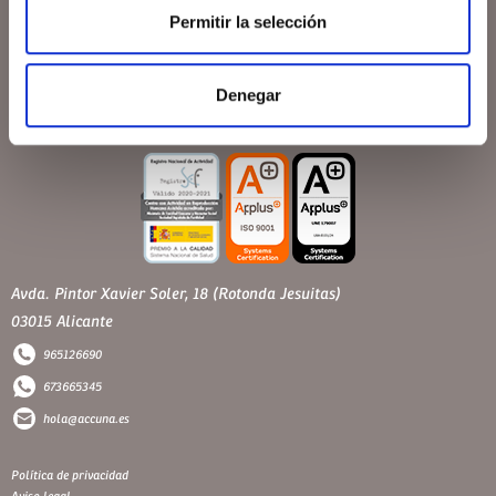
Permitir la selección
Denegar
Avda. Pintor Xavier Soler, 18 (Rotonda Jesuitas)
03015 Alicante
965126690
673665345
hola@accuna.es
Política de privacidad