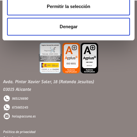
Permitir la selección
Denegar
Avda. Pintor Xavier Soler, 18 (Rotonda Jesuitas)
03015 Alicante
965126690
673665345
hola@accuna.es
Política de privacidad