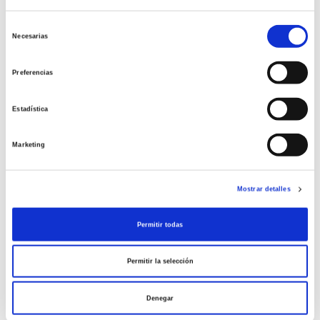
de reproducción asistida al
Selección
Registro Nacional de
Necesarias
de
Actividad 2018 de la
consentimiento
Sociedad Española de
Preferencias
Fertilidad
Estadística
En Accuna somos transparentes y un ejemplo de
nuestra forma de ser es que participamos en la
Marketing
recogida de datos relativos a las técnicas de
reproducción asistida que promueve el […]
Mostrar detalles
Leer más >
Permitir todas
Permitir la selección
Denegar