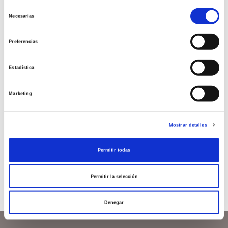
las emociones durante la
Selección
Necesarias
de
cuarentena por el
consentimiento
Coronavirus COVID-19?
Preferencias
Nunca antes nuestra generación había vivido algo
Estadística
tan inquietante como esta pandemia. Una
pandemia que ‘’cómodamente’’ se puede frenar
estando en casa si no sois parte de aquellos
Marketing
profesionales que […]
Leer más >
Mostrar detalles
Permitir todas
Permitir la selección
Denegar