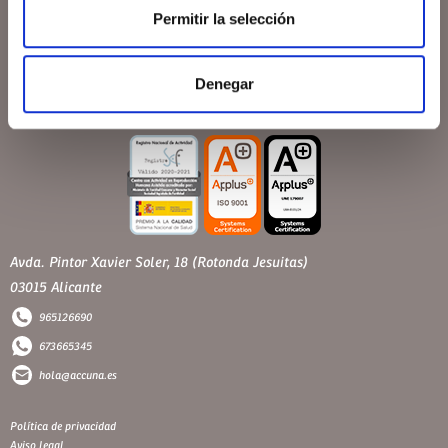
Permitir la selección
Denegar
Avda. Pintor Xavier Soler, 18 (Rotonda Jesuitas)
03015 Alicante
965126690
673665345
hola@accuna.es
Política de privacidad
Aviso legal