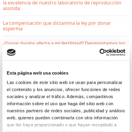
la excelencia de nuestro laboratorio de reproducción
asistida
La compensación que dictamina la ley por donar
esperma
¿Donar óvulos afecta a mi fertilidad? Desmontamos los
mitos
Esta página web usa cookies
Las cookies de este sitio web se usan para personalizar
el contenido y los anuncios, ofrecer funciones de redes
sociales y analizar el tráfico. Además, compartimos
información sobre el uso que haga del sitio web con
nuestros partners de redes sociales, publicidad y análisis
ACTUALIDAD
web, quienes pueden combinarla con otra información
que les haya proporcionado o que hayan recopilado a
Accuna incorpora sus datos
partir del uso que haya hecho de sus servicios.