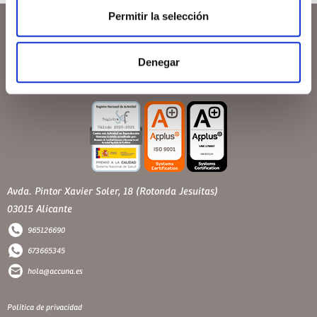
Permitir la selección
Denegar
Avda. Pintor Xavier Soler, 18 (Rotonda Jesuitas)
03015 Alicante
965126690
673665345
hola@accuna.es
Política de privacidad