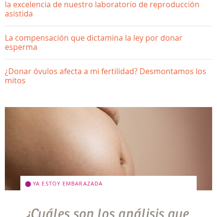
la excelencia de nuestro laboratorio de reproducción
asistida
La compensación que dictamina la ley por donar
esperma
¿Donar óvulos afecta a mi fertilidad? Desmontamos los
mitos
YA ESTOY EMBARAZADA
¿Cuáles son los análisis que