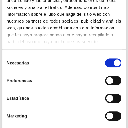
el contenido y los anuncios, ofrecer funciones de redes
sociales y analizar el tráfico. Además, compartimos
información sobre el uso que haga del sitio web con
nuestros partners de redes sociales, publicidad y análisis
web, quienes pueden combinarla con otra información
que les haya proporcionado o que hayan recopilado a
FERTILIDAD MASCULINA, QUIERO SER
partir del uso que haya hecho de sus servicios.
MAMÁ
Selección
Ser padre tras vasectomía
Necesarias
de
consentimiento
La vasectomía es un método eficaz de
Preferencias
esterilización masculina permanente. Consiste en
una cirugía mediante la cual se cortan los
conductos deferentes. Así impidien el paso de los
espermatozoides que […]
Estadística
Leer más >
Marketing