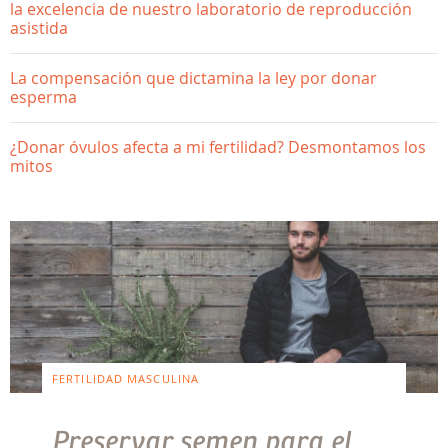
la excelencia de nuestro laboratorio de reproducción
asistida
La compensación que dictamina la ley por donar
esperma
¿Donar óvulos afecta a mi fertilidad? Desmontamos los
mitos
FERTILIDAD MASCULINA
Preservar semen para el