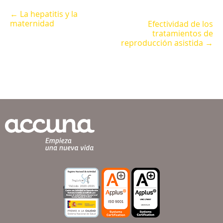
← La hepatitis y la
maternidad
Efectividad de los
tratamientos de
reproducción asistida →