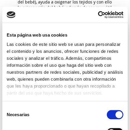
del bebé), ayuda a oxigenar los tejidos y con ello
la oxigenación del bebé, además de ser muy útil
para el día del parto.
7.- Concienciación del propio cuerpo, siendo de
una gran ayuda para poder realizar las
actividades de la vida diaria de una forma
saludable.
Esta página web usa cookies
> ¿Todas las mujeres embarazadas pueden
Las cookies de este sitio web se usan para personalizar
realizar Pilates?
el contenido y los anuncios, ofrecer funciones de redes
Siempre y cuando no se ponga en peligro ni la
salud de la mama ni la del bebé, aconsejamos
sociales y analizar el tráfico. Además, compartimos
que sea un facultativo el que autorice a la
información sobre el uso que haga del sitio web con
gestante a poder realizar el método Pilates.
nuestros partners de redes sociales, publicidad y análisis
> ¿En qué casos es especialmente indicado la
realización del Pilates? ¿Y si existen dolencias
web, quienes pueden combinarla con otra información
musculares?
que les haya proporcionado o que hayan recopilado a
Es ideal que toda gestante que haya pasado su
partir del uso que haya hecho de sus servicios.
primer trimestre y la evolución del embarazo
sea favorable practique Pilates porque los
beneficios que va a obtener son realmente
Selección
gratificantes, pudiendo mejorar su calidad de
Necesarias
de
vida en esta etapa que muchas veces se les
consentimiento
hace cuesta arriba. Sobre todo, especialmente,
las mujeres que vengan de padecer dolencias