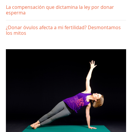
La compensación que dictamina la ley por donar
esperma
¿Donar óvulos afecta a mi fertilidad? Desmontamos
los mitos