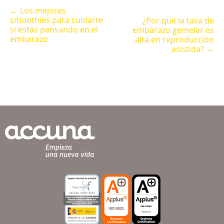
← Los mejores
smoothies para cuidarte
¿Por qué la tasa de
si estás pensando en el
embarazo gemelar es
embarazo
alta en reproducción
asistida? →