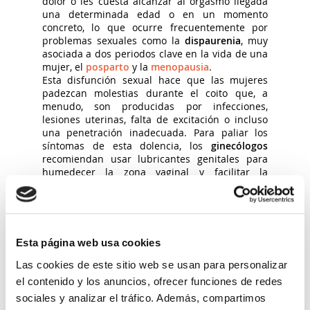
dolor o les cuesta alcanzar al orgasmo llegada
una determinada edad o en un momento
concreto, lo que ocurre frecuentemente por
problemas sexuales como la
dispaurenia
, muy
asociada a dos periodos clave en la vida de una
mujer, el
posparto
y la
menopausia
.
Esta disfunción sexual hace que las mujeres
padezcan molestias durante el coito que, a
menudo, son producidas por infecciones,
lesiones uterinas, falta de excitación o incluso
una penetración inadecuada. Para paliar los
síntomas de esta dolencia, los
ginecólogos
recomiendan usar lubricantes genitales para
humedecer la zona vaginal y facilitar la
penetración, sin que esta sea dolorosa para los
miembros de la pareja.
Asimismo, otro
problema sexual
que confluye
en los mismos síntomas es el miedo a la
penetración o
vaginismo
. Este fenómeno se da
Esta página web usa cookies
cuando los músculos pélvicos se contraen de
forma involuntaria, lo que ocurre no solo por
Las cookies de este sitio web se usan para personalizar
momentos puntuales como la penetración, sino
el contenido y los anuncios, ofrecer funciones de redes
también durante una exploración ginecológica o
sociales y analizar el tráfico. Además, compartimos
al colocar un cuerpo extraño como puede ser un