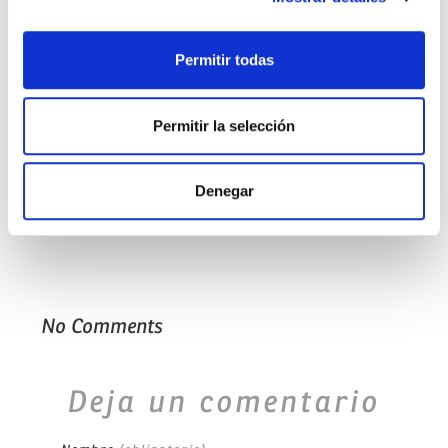
anorgasmia
Permitir todas
Día Internacional del Orgasmo Femenino
dispaurenia
embarazo
fertilidad
orgasmo
Permitir la selección
orgasmos
problemas
problemas sexuales
vaginismo
Denegar
No Comments
Deja un comentario