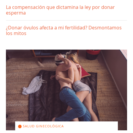
La compensación que dictamina la ley por donar
esperma
¿Donar óvulos afecta a mi fertilidad? Desmontamos
los mitos
SALUD GINECOLÓGICA