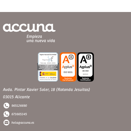
Avda. Pintor Xavier Soler, 18 (Rotonda Jesuitas)
03015 Alicante
965126690
673665345
hola@accuna.es