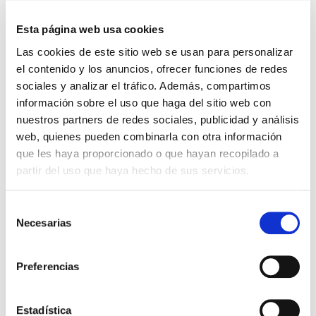
Clínica Accuna
y solicitar tu cita para esos días.
Estas son las
pruebas
que incluye el chequeo
Esta página web usa cookies
de fertilidad gratuito:
– Ecografía vaginal
Las cookies de este sitio web se usan para personalizar
– Recuento folicular
el contenido y los anuncios, ofrecer funciones de redes
– Exploración mamaria
sociales y analizar el tráfico. Además, compartimos
– Citología
– Analítica hormonal Antimülleriana AMH
información sobre el uso que haga del sitio web con
– Seminograma
nuestros partners de redes sociales, publicidad y análisis
web, quienes pueden combinarla con otra información
*Esta promoción es válida hasta completar la
que les haya proporcionado o que hayan recopilado a
agenda.
partir del uso que haya hecho de sus servicios.
Selección
Necesarias
de
consentimiento
Preferencias
ACCUNA
Alicante
chequeo
clínica
Estadística