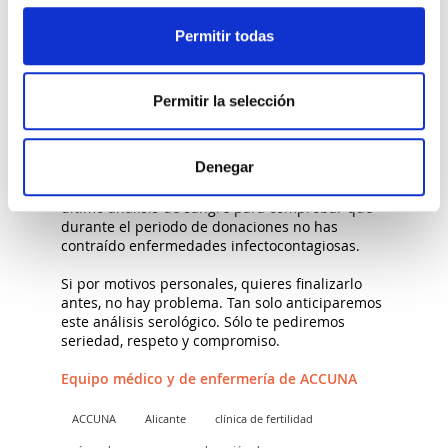
Permitir todas
Deberás acudir una vez a la semana, debiendo
mantener un periodo de abstinencia sexual de
entre 3 y 5 días previo a la donación, para que
la calidad seminal sea la adecuada.
Permitir la selección
El proceso completo no superará las 20
semanas.
Denegar
Una vez finalizado, deberemos de realizar un
último análisis de sangre para comprobar que
durante el periodo de donaciones no has
contraído enfermedades infectocontagiosas.
Si por motivos personales, quieres finalizarlo
antes, no hay problema. Tan solo anticiparemos
este análisis serológico. Sólo te pediremos
seriedad, respeto y compromiso.
Equipo médico y de enfermería de
ACCUNA
ACCUNA
Alicante
clínica de fertilidad