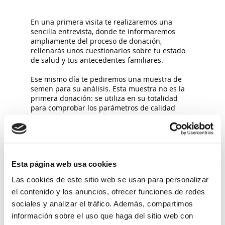
En una primera visita te realizaremos una
sencilla entrevista, donde te informaremos
ampliamente del proceso de donación,
rellenarás unos cuestionarios sobre tu estado
de salud y tus antecedentes familiares.
Ese mismo día te pediremos una muestra de
semen para su análisis. Esta muestra no es la
primera donación: se utiliza en su totalidad
para comprobar los parámetros de calidad
seminal (el recuento de espermatozoides, su
movilidad, su morfología, etc).
Segunda cita para validar al
donante de semen:
Esta página web usa cookies
Las cookies de este sitio web se usan para personalizar
Si todo cumple con los requisitos exigidos te
el contenido y los anuncios, ofrecer funciones de redes
llamaremos para pedirte una segunda muestra.
sociales y analizar el tráfico. Además, compartimos
Esta segunda muestra se utiliza para
información sobre el uso que haga del sitio web con
comprobar si resiste correctamente el proceso