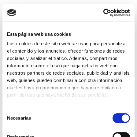
Trompas de Falopio
obstruidas: causas,
diagnóstico y tratamiento.
Esta página web usa cookies
Soluciones para ser madre
Las cookies de este sitio web se usan para personalizar
La obstrucción tubárica es una de las principales
el contenido y los anuncios, ofrecer funciones de redes
causas de infertilidad. Las trompas uterinas o
sociales y analizar el tráfico. Además, compartimos
trompas de Falopio son dos conductos u oviductos
información sobre el uso que haga del sitio web con
que emergen de los cuernos uterinos y […]
nuestros partners de redes sociales, publicidad y análisis
Leer más >
web, quienes pueden combinarla con otra información
que les haya proporcionado o que hayan recopilado a
partir del uso que haya hecho de sus servicios.
Selección
Necesarias
de
consentimiento
Preferencias