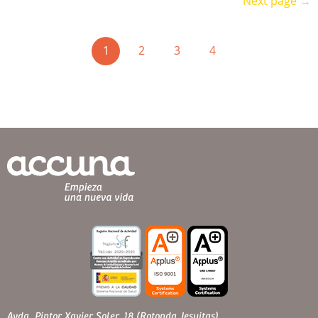
Next page →
(current)
1
2
3
4
Avda. Pintor Xavier Soler, 18 (Rotonda Jesuitas)