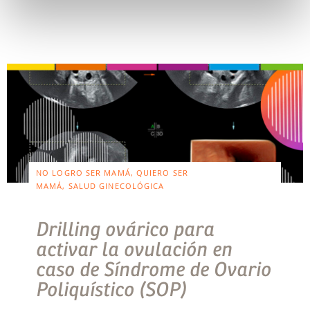
NO LOGRO SER MAMÁ, QUIERO SER
MAMÁ, SALUD GINECOLÓGICA
Drilling ovárico para
activar la ovulación en
caso de Síndrome de Ovario
Poliquístico (SOP)