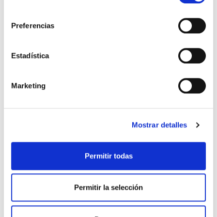
cromosómicas de los óvulos desarrollados, la
consentimiento
principal causa de aumento de abortos y
posibles malformaciones fetales.
Preferencias
Teniendo en cuenta todos estos factores, desde
el punto de vista fisiológico,
los expertos de
Accuna
consideran que la mejor edad para
Estadística
concebir es durante la veintena y aconsejan
intentar la gestación antes de los treinta y cinco
para evitar que se produzcan estas dificultades
Marketing
y complicaciones.
ACCUNA
embarazo
fertilidad
gestación
infertilidad
ovocitos
problemas de fertilidad
Mostrar detalles
Permitir todas
Permitir la selección
No Comments