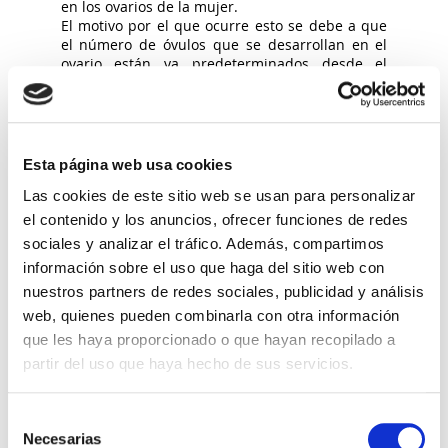
en los ovarios de la mujer.
El motivo por el que ocurre esto se debe a que
el número de óvulos que se desarrollan en el
ovario están ya predeterminados desde el
nacimiento. En el desarrollo fetal, cuando se
forman los ovarios alrededor de la semana 18
de gestación, el número de folículos
primordiales que darán lugar a los
ovocitos
son
unos 8 millones pero a medida que transcurre
Esta página web usa cookies
la gestación disminuyen considerablemente. De
esta manera, en el momento del nacimiento hay
Las cookies de este sitio web se usan para personalizar
sólo unos 2 millones y cuando la niña llega a la
el contenido y los anuncios, ofrecer funciones de redes
menarquia, su primera regla, la cifra ha
sociales y analizar el tráfico. Además, compartimos
disminuido hasta llegar al medio millón. Tendrá
información sobre el uso que haga del sitio web con
unas cuatrocientas reglas y cuando llegue a la
menopausia, última regla, sólo tendrá unos
nuestros partners de redes sociales, publicidad y análisis
cientos de ovocitos.
web, quienes pueden combinarla con otra información
Además, sabemos que los folículos que se
que les haya proporcionado o que hayan recopilado a
desarrollan primero son los que van a dar
partir del uso que haya hecho de sus servicios.
mejores óvulos y, por tanto, los que tienen
más
posibilidades de lograr una gestación
normal.
Pero conforme aumenta la edad, van
Selección
disminuyendo considerablemente los folículos y
Necesarias
de
aumentando las posibles alteraciones