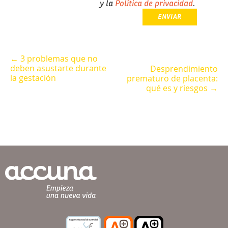
y la
Política de privacidad
.
← 3 problemas que no
deben asustarte durante
Desprendimiento
la gestación
prematuro de placenta:
qué es y riesgos →