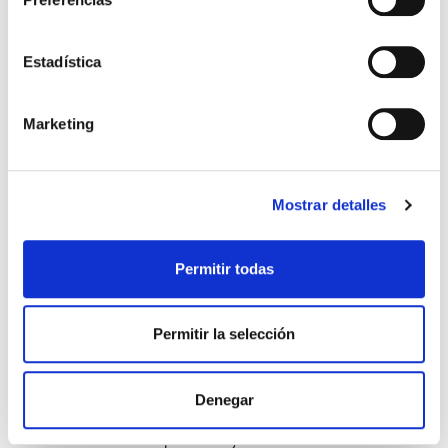
recuperación posterior?
Es muy importante que la pelvis esté libre, que
la embarazada no tenga dolor previo y que el
periné esté elástico para facilitar ya en el
Estadística
expulsivo la llegada de nuestros bebés al
mundo. Si hemos trabajado con el masaje
perineal, algún dispositivo, como el Epi-no, el
Marketing
canal del parto, la mujer no tendrá que
preocuparse de dolores en el postparto, en el
inicio de sus relaciones sexuales…
> ¿Ayuda la fisioterapia a la colocación de la
Mostrar detalles
cadera y reubicación muscular tras dar a luz?
Otro tema muy interesante es acudir al
osteópata tras el parto porque, a veces, todo no
sale como esperábamos y el parto ha durado
Permitir todas
demasiado, o ha sido provocado, o el bebé salía
con vuelta de cordón y han tenido que
acelerarlo. Todo esto hace que sea importante
Permitir la selección
la valoración posterior tanto de la mamá como
del bebé para explorar su pelvis, sus caderas, la
cabecita del bebé, su tono muscular…
Denegar
En nuestra clínica somos especialistas en el
cuidado de la mujer y de los bebés, ¡estaremos
encantados de poderos ayudar!