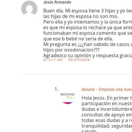
Jesús Armando
Buen día. Mi esposa tiene 3 hijas y yo t
las hijas de mi esposa no son mis.
Pero ella y yo intentamos y la única f
es que mi esposa lo rechace ya que ant
funcionaban mi esposa comento que se
que ese b bebé no sería de ella.
Mi pregunta es ¿¿¿han sabido de casos 
hijos por ovodonacion???
Agradezco su opinión y respuesta graci
AT 3:11 AM
RESPONDER
Accuna - Empieza una nuev
Hola Jesús. En primer
participación en nuest
dudas e incertidumbre
consultas de apoyo em
todas esas dudas y a r
tranquilidad, segurida
saludo.