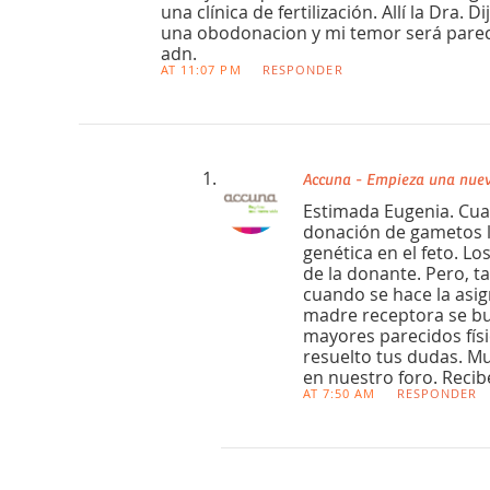
una clínica de fertilización. Allí la Dra
una obodonacion y mi temor será parec
adn.
AT 11:07 PM
RESPONDER
Accuna - Empieza una nuev
Estimada Eugenia. Cua
donación de gametos l
genética en el feto. Lo
de la donante. Pero, t
cuando se hace la asig
madre receptora se bu
mayores parecidos fís
resuelto tus dudas. Mu
en nuestro foro. Recib
AT 7:50 AM
RESPONDER