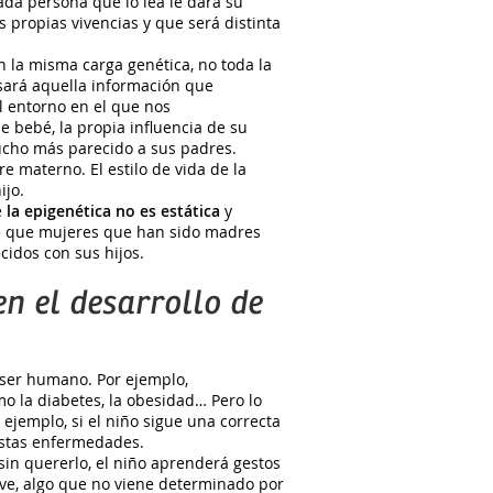
a persona que lo lea le dará su
s propias vivencias y que será distinta
 la misma carga genética, no toda la
sará aquella información que
l entorno en el que nos
e bebé, la propia influencia de su
ucho más parecido a sus padres.
re materno. El estilo de vida de la
ijo.
e
la epigenética no es estática
y
nte que mujeres que han sido madres
idos con sus hijos.
en el desarrollo de
n ser humano. Por ejemplo,
o la diabetes, la obesidad… Pero lo
r ejemplo, si el niño sigue una correcta
estas enfermedades.
 sin quererlo, el niño aprenderá gestos
ve, algo que no viene determinado por