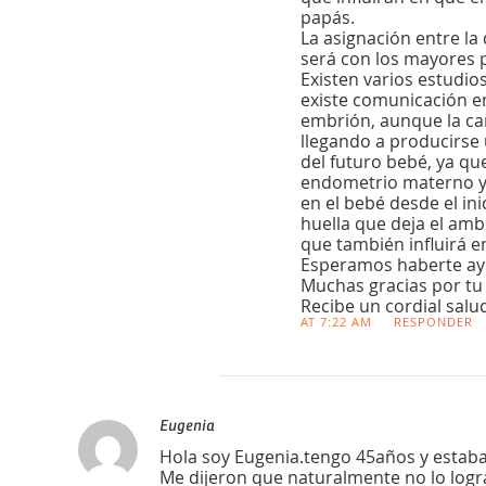
papás.
La asignación entre la
será con los mayores p
Existen varios estudio
existe comunicación en
embrión, aunque la ca
llegando a producirse
del futuro bebé, ya qu
endometrio materno y
en el bebé desde el in
huella que deja el ambi
que también influirá en
Esperamos haberte ayu
Muchas gracias por tu 
Recibe un cordial salu
AT 7:22 AM
RESPONDER
Eugenia
Hola soy Eugenia.tengo 45años y esta
Me dijeron que naturalmente no lo logr