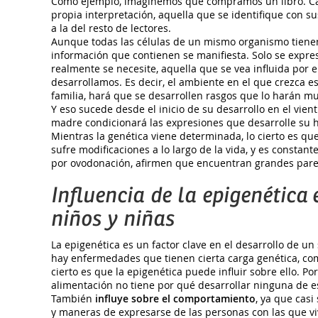
Como ejemplo, imaginemos que compramos un libro. Cad
propia interpretación, aquella que se identifique con su
a la del resto de lectores.
Aunque todas las células de un mismo organismo tienen
información que contienen se manifiesta. Solo se expre
realmente se necesite, aquella que se vea influida por e
desarrollamos. Es decir, el ambiente en el que crezca es
familia, hará que se desarrollen rasgos que lo harán m
Y eso sucede desde el inicio de su desarrollo en el vient
madre condicionará las expresiones que desarrolle su h
Mientras la genética viene determinada, lo cierto es qu
sufre modificaciones a lo largo de la vida, y es consta
por ovodonación, afirmen que encuentran grandes parec
Influencia de la epigenética 
niños y niñas
La epigenética es un factor clave en el desarrollo de u
hay enfermedades que tienen cierta carga genética, com
cierto es que la epigenética puede influir sobre ello. Po
alimentación no tiene por qué desarrollar ninguna de 
También
influye sobre el comportamiento
, ya que casi
y maneras de expresarse de las personas con las que vi