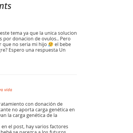
nts
este tema ya que la unica solucion
 por donacion de ovulos.. Pero
 que no seria mi hijo
el bebe
gre? Espero una respuesta Un
a vida
tratamiento con donación de
ante no aporta carga genética en
evan la carga genética de la
n el post, hay varios factores
 bebé se parezca a los futuros