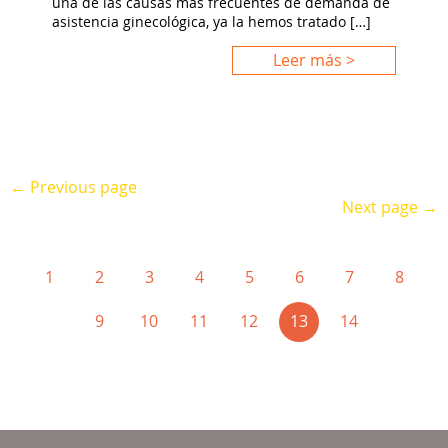
una de las causas más frecuentes de demanda de
asistencia ginecológica, ya la hemos tratado […]
Leer más >
← Previous page
Next page →
1
2
3
4
5
6
7
8
(current)
9
10
11
12
13
14