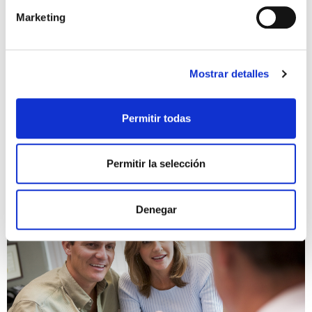
todavía…
Marketing
¿Cuántas veces te has planteado el ser mamá,
pero no aún? Responsabilidades como terminar la
carrera, la hipoteca del piso, un master o ese
Mostrar detalles
trabajo estable que tanto esperas; todo […]
Leer más >
Permitir todas
Permitir la selección
Denegar