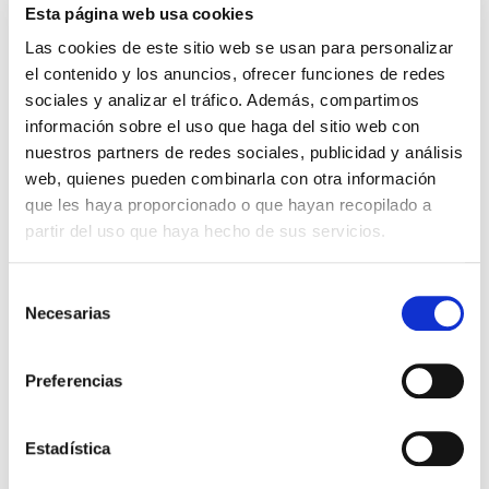
Esta página web usa cookies
Las cookies de este sitio web se usan para personalizar
el contenido y los anuncios, ofrecer funciones de redes
sociales y analizar el tráfico. Además, compartimos
información sobre el uso que haga del sitio web con
nuestros partners de redes sociales, publicidad y análisis
web, quienes pueden combinarla con otra información
que les haya proporcionado o que hayan recopilado a
partir del uso que haya hecho de sus servicios.
Selección
Necesarias
de
consentimiento
QUIERO SER MAMÁ
Preferencias
Preservación de óvulos:
Estadística
Quiero ser madre pero no