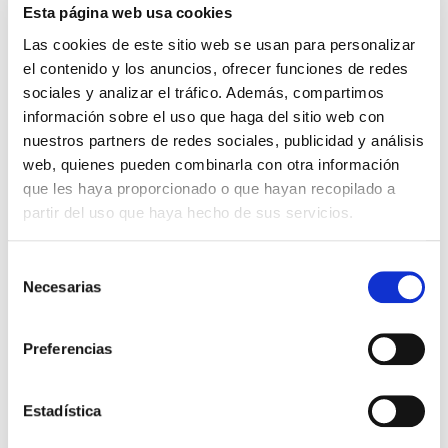
su formación profesional y a su vida […]
Esta página web usa cookies
Leer más >
Las cookies de este sitio web se usan para personalizar
el contenido y los anuncios, ofrecer funciones de redes
sociales y analizar el tráfico. Además, compartimos
información sobre el uso que haga del sitio web con
nuestros partners de redes sociales, publicidad y análisis
web, quienes pueden combinarla con otra información
que les haya proporcionado o que hayan recopilado a
partir del uso que haya hecho de sus servicios.
Selección
Necesarias
de
QUIERO SER MAMÁ
consentimiento
Preferencias
Biopsia del embrión para
DGP / PGT. Cuándo, cómo y
Estadística
por qué.