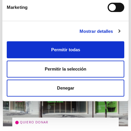
Marketing
La biopsia embrionaria es necesaria para realizar
el Diagnóstico Genético Preimplantacional (DGP) y
poder saber si un embrión es genéticamente
“sano”. Para poder conocer esta información
genética, se debe de […]
Mostrar detalles
Leer más >
Permitir todas
Permitir la selección
Denegar
QUIERO DONAR