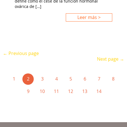
define como el cese de la función hormonal
ovárica de […]
Leer más >
← Previous page
Next page →
(current)
1
2
3
4
5
6
7
8
9
10
11
12
13
14