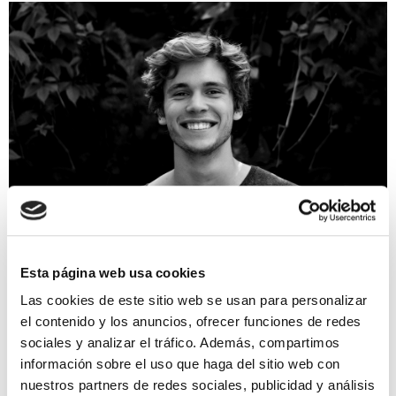
QUIERO DONAR
Donar semen, ¿En qué
Esta página web usa cookies
consiste el proceso?
Las cookies de este sitio web se usan para personalizar
el contenido y los anuncios, ofrecer funciones de redes
En España, todas las donaciones de órganos o
sociales y analizar el tráfico. Además, compartimos
tejidos son anónimas. Gracias al carácter solidario
de su sociedad, somos el país que más donaciones
información sobre el uso que haga del sitio web con
realiza en el mundo. Te contamos […]
nuestros partners de redes sociales, publicidad y análisis