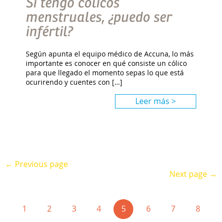
Si tengo cólicos
menstruales, ¿puedo ser
infértil?
Según apunta el equipo médico de Accuna, lo más
importante es conocer en qué consiste un cólico
para que llegado el momento sepas lo que está
ocurirendo y cuentes con […]
Leer más >
← Previous page
Next page →
(current)
1
2
3
4
5
6
7
8