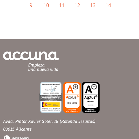
9
10
11
12
13
14
Avda. Pintor Xavier Soler, 18 (Rotonda Jesuitas)
03015 Alicante
965126690