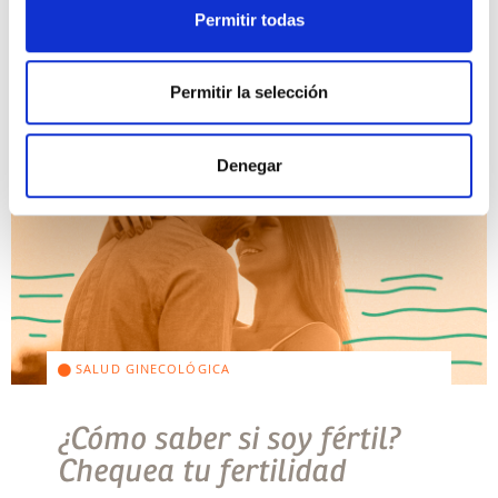
regla en la vida de una mujer ,la cual se presenta
Permitir todas
entre los 10 y los 16 años, ya se puede […]
Leer más >
Permitir la selección
Denegar
SALUD GINECOLÓGICA
¿Cómo saber si soy fértil?
Chequea tu fertilidad