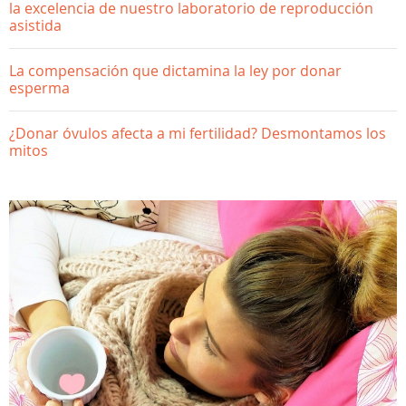
la excelencia de nuestro laboratorio de reproducción
asistida
La compensación que dictamina la ley por donar
esperma
¿Donar óvulos afecta a mi fertilidad? Desmontamos los
mitos