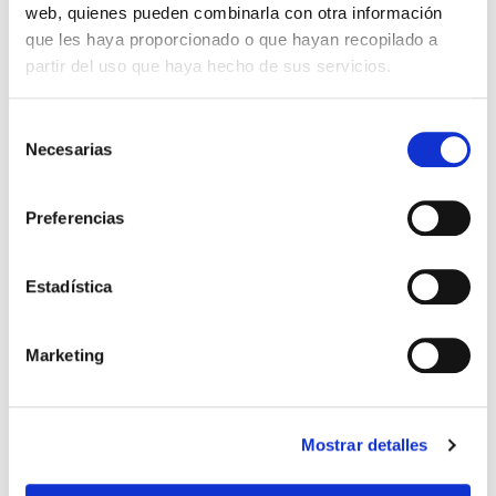
web, quienes pueden combinarla con otra información
Leer más >
que les haya proporcionado o que hayan recopilado a
partir del uso que haya hecho de sus servicios.
Selección
Necesarias
de
consentimiento
Preferencias
Estadística
SALUD GINECOLÓGICA
Marketing
Mis reglas son irregulares
¿A qué se debe?
Mostrar detalles
Desde la Menarquia, que es el primer episodio de