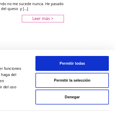
ando no me sucede nunca. He pasado
 del queso y […]
Leer más >
Permitir todas
er funciones
 haga del
Política de privacidad
Permitir la selección
den
Aviso legal
r del uso
Política de cookies
Nº de Registro de Establecimiento Sanitario: 8607
Denegar
Todos los derechos reservados