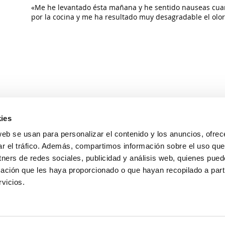
«Me he levantado ésta mañana y he sentido nauseas cu
por la cocina y me ha resultado muy desagradable el olor
ies
web se usan para personalizar el contenido y los anuncios, ofrec
ar el tráfico. Además, compartimos información sobre el uso que
Avda. Pintor Xavier Soler, 18 (Rotonda Jesuitas)
tners de redes sociales, publicidad y análisis web, quienes pue
03015 Alicante
ación que les haya proporcionado o que hayan recopilado a parti
vicios.
965126690
673665345
hola@accuna.es