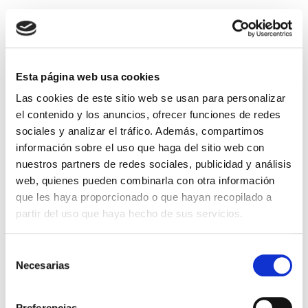
Trompas de Falopio
obstruidas: causas,
diagnóstico y tratamiento.
Esta página web usa cookies
Soluciones para ser madre
Las cookies de este sitio web se usan para personalizar
La obstrucción tubárica es una de las principales
el contenido y los anuncios, ofrecer funciones de redes
causas de infertilidad. Las trompas uterinas o
sociales y analizar el tráfico. Además, compartimos
trompas de Falopio son dos conductos u oviductos
información sobre el uso que haga del sitio web con
que emergen de los cuernos uterinos y […]
nuestros partners de redes sociales, publicidad y análisis
Leer más >
web, quienes pueden combinarla con otra información
que les haya proporcionado o que hayan recopilado a
partir del uso que haya hecho de sus servicios.
Selección
Necesarias
de
consentimiento
Preferencias