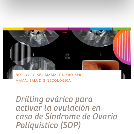
NO LOGRO SER MAMÁ, QUIERO SER
MAMÁ, SALUD GINECOLÓGICA
Drilling ovárico para
activar la ovulación en
caso de Síndrome de Ovario
Poliquístico (SOP)