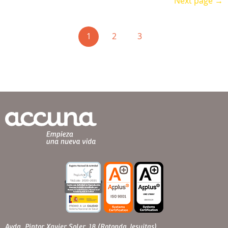
Next page →
(current)
1
2
3
Avda. Pintor Xavier Soler, 18 (Rotonda Jesuitas)