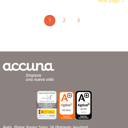
Next page →
(current)
1
2
3
Avda. Pintor Xavier Soler, 18 (Rotonda Jesuitas)