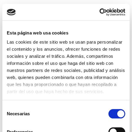
Trompas de Falopio
obstruidas: causas,
diagnóstico y tratamiento.
Esta página web usa cookies
Soluciones para ser madre
Las cookies de este sitio web se usan para personalizar
La obstrucción tubárica es una de las principales
el contenido y los anuncios, ofrecer funciones de redes
causas de infertilidad. Las trompas uterinas o
sociales y analizar el tráfico. Además, compartimos
trompas de Falopio son dos conductos u oviductos
información sobre el uso que haga del sitio web con
que emergen de los cuernos uterinos y […]
nuestros partners de redes sociales, publicidad y análisis
Leer más >
web, quienes pueden combinarla con otra información
que les haya proporcionado o que hayan recopilado a
partir del uso que haya hecho de sus servicios.
Selección
Necesarias
de
consentimiento
Preferencias