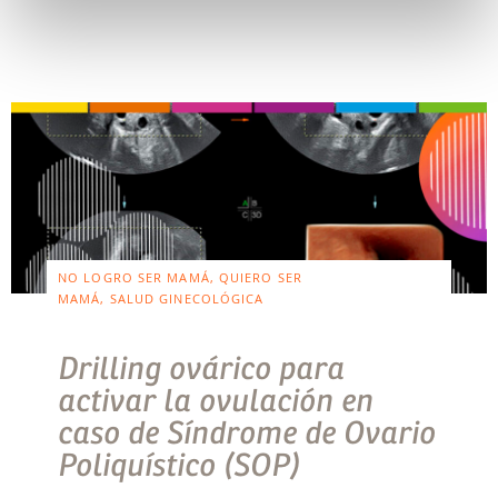
NO LOGRO SER MAMÁ, QUIERO SER
MAMÁ, SALUD GINECOLÓGICA
Drilling ovárico para
activar la ovulación en
caso de Síndrome de Ovario
Poliquístico (SOP)