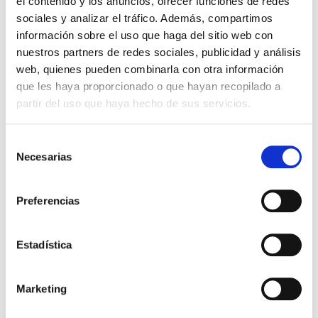
el contenido y los anuncios, ofrecer funciones de redes
sociales y analizar el tráfico. Además, compartimos
información sobre el uso que haga del sitio web con
nuestros partners de redes sociales, publicidad y análisis
web, quienes pueden combinarla con otra información
que les haya proporcionado o que hayan recopilado a
QUIERO SER MAMÁ
partir del uso que haya hecho de sus servicios.
¿Cómo interpretar los
Selección
niveles de hCG durante el
Necesarias
de
embarazo?
consentimiento
Preferencias
En primer lugar es pertinente conocer qué es la
hormona hCG. Es la gonadotropina coriónica
humana (hCG, por sus siglas en inglés), una
hormona producida por las células del
Estadística
sincitiotrofoblasto; […]
Leer más >
Marketing