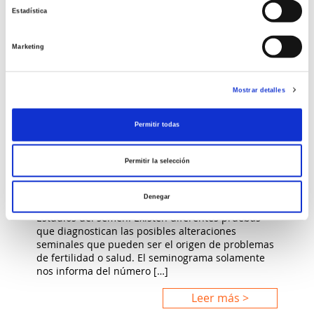
Estadística
Marketing
FERTILIDAD MASCULINA
Mostrar detalles
Estudios del semen:
Seminograma, FISH,
Permitir todas
fragmentación de ADN
espermático (TUNEL), REM
Permitir la selección
y espermocultivo
Denegar
Estudios del semen: Existen diferentes pruebas
que diagnostican las posibles alteraciones
seminales que pueden ser el origen de problemas
de fertilidad o salud. El seminograma solamente
nos informa del número […]
Leer más >