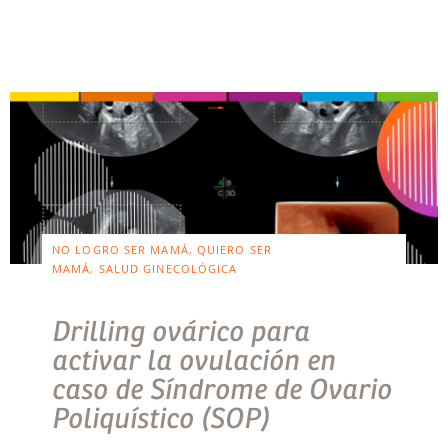
NO LOGRO SER MAMÁ, QUIERO SER
MAMÁ, SALUD GINECOLÓGICA
Drilling ovárico para
activar la ovulación en
caso de Síndrome de Ovario
Poliquístico (SOP)