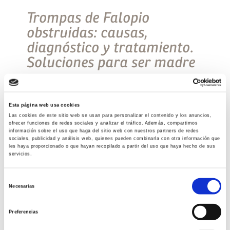
Trompas de Falopio
obstruidas: causas,
diagnóstico y tratamiento.
Soluciones para ser madre
La obstrucción tubárica es una de las principales
causas de infertilidad. Las trompas uterinas o
trompas de Falopio son dos conductos u oviductos
Esta página web usa cookies
que emergen de los cuernos uterinos y […]
Las cookies de este sitio web se usan para personalizar el contenido y los anuncios,
ofrecer funciones de redes sociales y analizar el tráfico. Además, compartimos
información sobre el uso que haga del sitio web con nuestros partners de redes
Leer más >
sociales, publicidad y análisis web, quienes pueden combinarla con otra información que
les haya proporcionado o que hayan recopilado a partir del uso que haya hecho de sus
servicios.
Selección
Necesarias
de
consentimiento
Preferencias