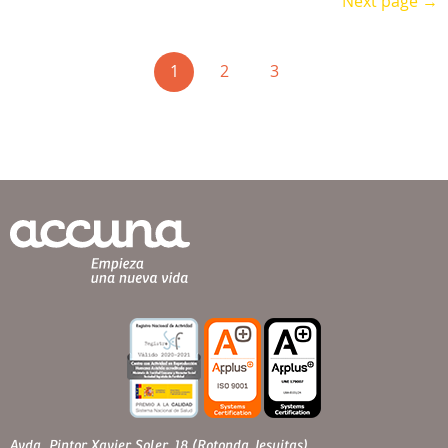
Next page →
(current)
1
2
3
Avda. Pintor Xavier Soler, 18 (Rotonda Jesuitas)