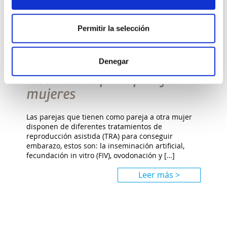
Permitir la selección
QUIERO SER MAMÁ
Denegar
Método ROPA: una nueva
alternativa para parejas de
mujeres
Las parejas que tienen como pareja a otra mujer
disponen de diferentes tratamientos de
reproducción asistida (TRA) para conseguir
embarazo, estos son: la inseminación artificial,
fecundación in vitro (FIV), ovodonación y […]
Leer más >