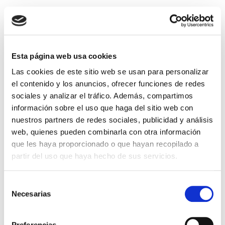
Trompas de Falopio
obstruidas: causas,
diagnóstico y tratamiento.
Esta página web usa cookies
Soluciones para ser madre
Las cookies de este sitio web se usan para personalizar
La obstrucción tubárica es una de las principales
el contenido y los anuncios, ofrecer funciones de redes
causas de infertilidad. Las trompas uterinas o
sociales y analizar el tráfico. Además, compartimos
trompas de Falopio son dos conductos u oviductos
información sobre el uso que haga del sitio web con
que emergen de los cuernos uterinos y […]
nuestros partners de redes sociales, publicidad y análisis
Leer más >
web, quienes pueden combinarla con otra información
que les haya proporcionado o que hayan recopilado a
partir del uso que haya hecho de sus servicios.
Selección
Necesarias
de
consentimiento
Preferencias