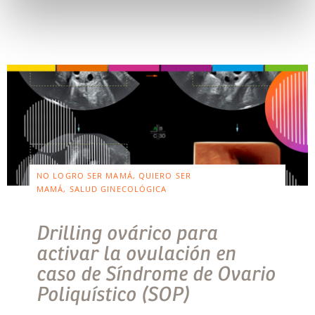
NO LOGRO SER MAMÁ, QUIERO SER
MAMÁ, SALUD GINECOLÓGICA
Drilling ovárico para
activar la ovulación en
caso de Síndrome de Ovario
Poliquístico (SOP)