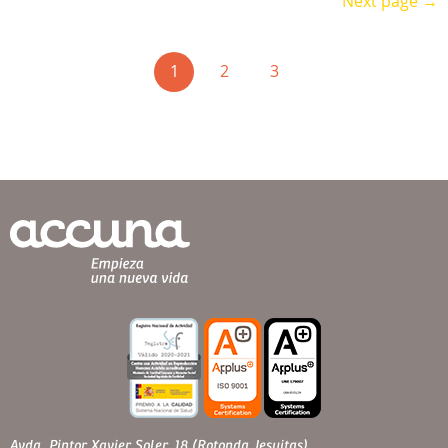
Next page →
(current)
1
2
3
Avda. Pintor Xavier Soler, 18 (Rotonda Jesuitas)