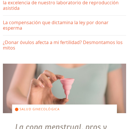
la excelencia de nuestro laboratorio de reproducción
asistida
La compensación que dictamina la ley por donar
esperma
¿Donar óvulos afecta a mi fertilidad? Desmontamos los
mitos
SALUD GINECOLÓGICA
La copa menstrual, pros y