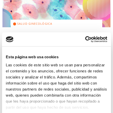
SALUD GINECOLÓGICA
Qué es una citología y qué
incluye
Esta página web usa cookies
Qué es una citología cervicovaginal o test
Papanicolau Una citología, es una prueba
Las cookies de este sitio web se usan para personalizar
diagnóstica en la cual se toma una muestra celular
el contenido y los anuncios, ofrecer funciones de redes
del cuello del útero con el principal objetivo […]
sociales y analizar el tráfico. Además, compartimos
Leer más >
información sobre el uso que haga del sitio web con
nuestros partners de redes sociales, publicidad y análisis
web, quienes pueden combinarla con otra información
que les haya proporcionado o que hayan recopilado a
partir del uso que haya hecho de sus servicios.