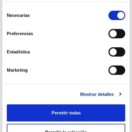
Selección
Necesarias
de
consentimiento
Preferencias
Estadística
SALUD GINECOLÓGICA
Marketing
¿Cuándo hablamos de
problemas de regla?
Mostrar detalles
Se considera una menstruación normal cuando
tiene una duración media de 2 a 7 días y un
intervalo entre cada ciclo de aproximadamente 28
días. La primera menstruación, denominada
Permitir todas
menarquia, […]
Leer más >