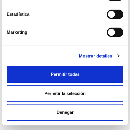
Si eres mamá, o quieres serlo, accuna es tu clínica.
Te acompañamos en todas las etapas de la vida
Estadística
con servicios que abarcan todos los aspectos
específicos de la salud […]
Marketing
Leer más >
Mostrar detalles
Permitir todas
Permitir la selección
Denegar
SALUD GINECOLÓGICA