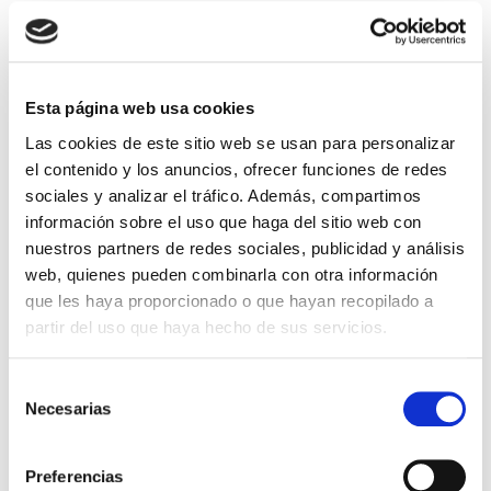
Esta página web usa cookies
Las cookies de este sitio web se usan para personalizar
el contenido y los anuncios, ofrecer funciones de redes
sociales y analizar el tráfico. Además, compartimos
información sobre el uso que haga del sitio web con
nuestros partners de redes sociales, publicidad y análisis
web, quienes pueden combinarla con otra información
que les haya proporcionado o que hayan recopilado a
partir del uso que haya hecho de sus servicios.
ACTUALIDAD
Selección
Necesarias
de
Tu clínica de fertilidad y
consentimiento
ginecología en Alicante
Preferencias