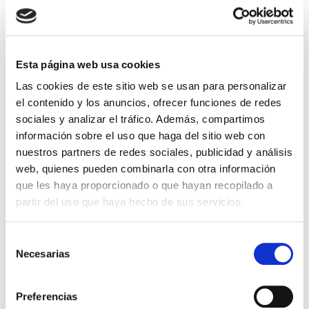
YA ESTOY EMBARAZADA
Esta página web usa cookies
Consejos si vas a viajar
Las cookies de este sitio web se usan para personalizar
embarazada
el contenido y los anuncios, ofrecer funciones de redes
sociales y analizar el tráfico. Además, compartimos
Con la llegada de la época estival es el momento
información sobre el uso que haga del sitio web con
de hacer las maletas y viajar. Disponerlo todo para
que no falte nada en ese viaje tan especial que
nuestros partners de redes sociales, publicidad y análisis
llevas […]
web, quienes pueden combinarla con otra información
que les haya proporcionado o que hayan recopilado a
Leer más >
partir del uso que haya hecho de sus servicios.
Selección
Necesarias
de
consentimiento
Preferencias