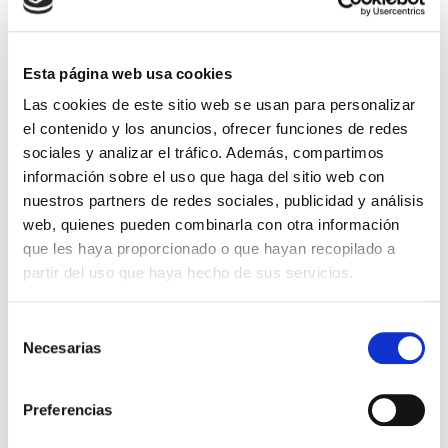
es un órgano intrapélvico, en cuyo […]
Leer más >
Esta página web usa cookies
Las cookies de este sitio web se usan para personalizar
el contenido y los anuncios, ofrecer funciones de redes
sociales y analizar el tráfico. Además, compartimos
información sobre el uso que haga del sitio web con
nuestros partners de redes sociales, publicidad y análisis
web, quienes pueden combinarla con otra información
que les haya proporcionado o que hayan recopilado a
partir del uso que haya hecho de sus servicios.
ACTUALIDAD, SALUD GINECOLÓGICA
Selección
Necesarias
de
consentimiento
Cirugía íntima femenina:
estética ginecológica
Preferencias