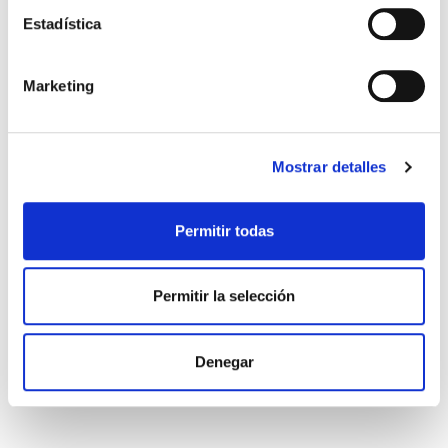
El objetivo de este tipo de cirugía es aliviar las
Estadística
molestias que puede experimentar la mujer en su
vida cotidiana o con el paso de los años, -
embarazos, falta de […]
Marketing
Leer más >
Mostrar detalles
Permitir todas
Permitir la selección
Denegar
NO LOGRO SER MAMÁ, QUIERO SER
MAMÁ, SALUD GINECOLÓGICA