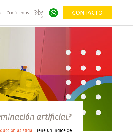
Blog
CONTACTO
a
Conócenos
eminación artificial?
ducción asistida. T
iene un índice de