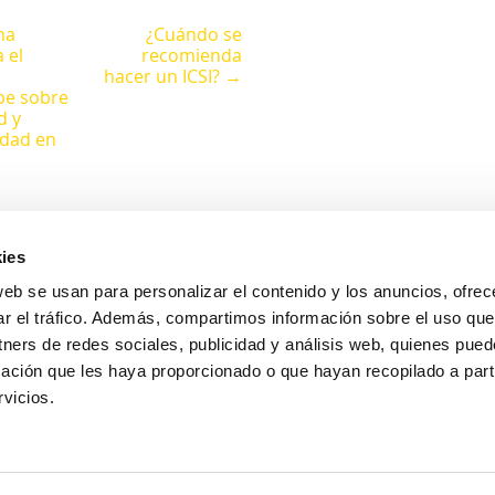
na
¿Cuándo se
 el
recomienda
hacer un ICSI? →
pe sobre
d y
dad en
ies
web se usan para personalizar el contenido y los anuncios, ofrec
ar el tráfico. Además, compartimos información sobre el uso que
Avda. Pintor Xavier Soler, 18 (Rotonda Jesuitas)
tners de redes sociales, publicidad y análisis web, quienes pue
03015 Alicante
ación que les haya proporcionado o que hayan recopilado a parti
vicios.
965126690
673665345
hola@accuna.es