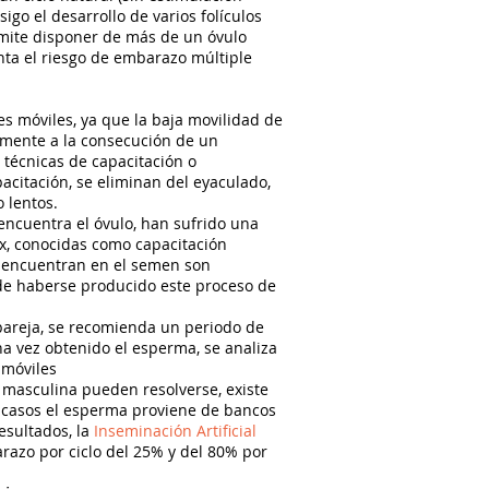
igo el desarrollo de varios folículos
rmite disponer de más de un óvulo
nta el riesgo de embarazo múltiple
s móviles, ya que la baja movilidad de
amente a la consecución de un
técnicas de capacitación o
acitación, se eliminan del eyaculado,
 lentos.
ncuentra el óvulo, han sufrido una
ix, conocidas como capacitación
 encuentran en el semen son
de haberse producido este proceso de
 pareja, se recomienda un periodo de
na vez obtenido el esperma, se analiza
 móviles
 masculina pueden resolverse, existe
s casos el esperma proviene de bancos
esultados, la
Inseminación Artificial
azo por ciclo del 25% y del 80% por