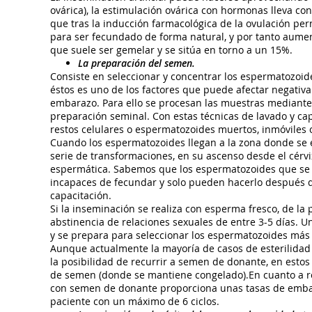
ovárica), la estimulación ovárica con hormonas lleva cons
que tras la inducción farmacológica de la ovulación pe
para ser fecundado de forma natural, y por tanto aume
que suele ser gemelar y se sitúa en torno a un 15%.
La preparación del semen.
Consiste en seleccionar y concentrar los espermatozoide
éstos es uno de los factores que puede afectar negativ
embarazo. Para ello se procesan las muestras mediante 
preparación seminal. Con estas técnicas de lavado y cap
restos celulares o espermatozoides muertos, inmóviles o
Cuando los espermatozoides llegan a la zona donde se e
serie de transformaciones, en su ascenso desde el cérv
espermática. Sabemos que los espermatozoides que se
incapaces de fecundar y solo pueden hacerlo después 
capacitación.
Si la inseminación se realiza con esperma fresco, de la
abstinencia de relaciones sexuales de entre 3-5 días. U
y se prepara para seleccionar los espermatozoides más
Aunque actualmente la mayoría de casos de esterilidad
la posibilidad de recurrir a semen de donante, en esto
de semen (donde se mantiene congelado).En cuanto a r
con semen de donante proporciona unas tasas de embar
paciente con un máximo de 6 ciclos.