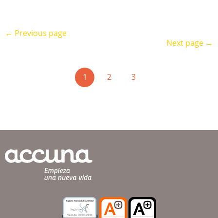
← Previous page
Next page →
(current)
1
2
3