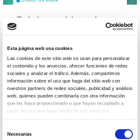
QUIERO SER MAMÁ
Todo lo que debes saber
respecto a la punción
ovárica
Esta página web usa cookies
¿Qué es la punción ovárica o punción folicular de
un tratamiento FIV? La punción ovárica, también
Las cookies de este sitio web se usan para personalizar
conocida como punción o aspiración folicular se
el contenido y los anuncios, ofrecer funciones de redes
trata de una intervención médica sencilla y […]
sociales y analizar el tráfico. Además, compartimos
información sobre el uso que haga del sitio web con
Leer más >
nuestros partners de redes sociales, publicidad y análisis
web, quienes pueden combinarla con otra información
que les haya proporcionado o que hayan recopilado a
partir del uso que haya hecho de sus servicios.
Selección
Necesarias
de